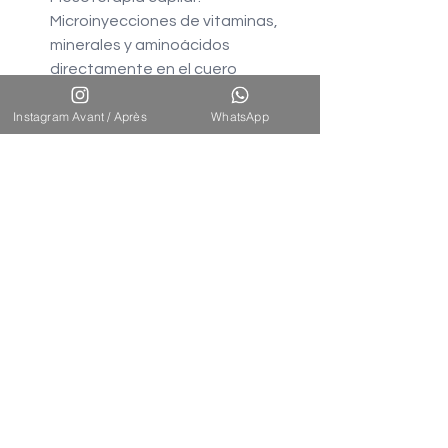
Microinyecciones de vitaminas, 
minerales y aminoácidos 
directamente en el cuero 
cabelludo que nutren 
Instagram Avant / Après
WhatsApp
profundamente los folículos 
pilosos.
Cuidar tu cabello a 
diario
Más allá de los tratamientos médicos, 
adoptar una rutina de cuidado capilar 
adecuada puede marcar una 
verdadera diferencia en la salud de tu 
cabello y en tu bienestar general.
Elige productos suaves: opta por 
champús sin sulfatos ni 
parabenos, adecuados para 