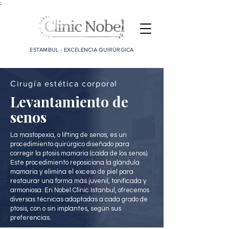
;
ESTAMBUL - EXCELENCIA QUIRÚRGICA
Cirugía estética corporal
Levantamiento de
senos
La mastopexia, o lifting de senos, es un
procedimiento quirúrgico diseñado para
corregir la ptosis mamaria (caída de los senos).
Este procedimiento reposiciona la glándula
mamaria y elimina el exceso de piel para
restaurar una forma más juvenil, tonificada y
armoniosa. En Nobel Clinic Istanbul, ofrecemos
diversas técnicas adaptadas a cada grado de
ptosis, con o sin implantes, según sus
preferencias.