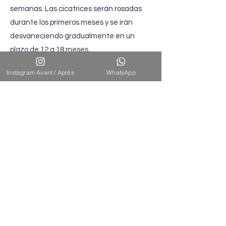
semanas. Las cicatrices serán rosadas
durante los primeros meses y se irán
desvaneciendo gradualmente en un
plazo de 12 a 18 meses.
Instagram Avant / Après
WhatsApp
Resultados
esperados
Los resultados son inmediatamente visibles,
con senos más firmes y con mejor forma. La
forma definitiva se aprecia entre 3 y 6
meses después, una vez que la hinchazón
ha disminuido y los tejidos se han
estabilizado. Los resultados son duraderos,
aunque pueden variar debido a las
fluctuaciones de peso, futuros embarazos y
el proceso natural de envejecimiento.