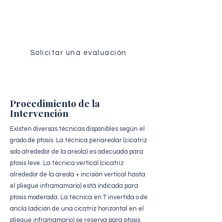
Reciba un análisis personalizado de su
caso por nuestro equipo quirúrgico.
Solicitar una evaluación
Procedimiento de la
Intervención
Existen diversas técnicas disponibles según el
grado de ptosis. La técnica periareolar (cicatriz
solo alrededor de la areola) es adecuada para
ptosis leve. La técnica vertical (cicatriz
alrededor de la areola + incisión vertical hasta
el pliegue inframamario) está indicada para
ptosis moderada. La técnica en T invertida o de
ancla (adición de una cicatriz horizontal en el
pliegue inframamario) se reserva para ptosis