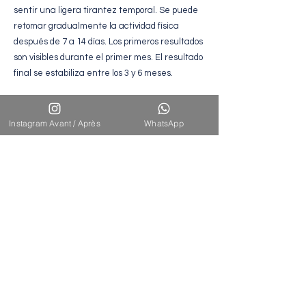
sentir una ligera tirantez temporal. Se puede
retomar gradualmente la actividad física
después de 7 a 14 días. Los primeros resultados
son visibles durante el primer mes. El resultado
final se estabiliza entre los 3 y 6 meses.
Instagram Avant / Après
WhatsApp
Resultados
esperados
El microlipofilling facial permite un
rejuvenecimiento armonioso y natural. Se
restaura sutilmente el volumen, se suavizan
los rasgos y la piel recupera luminosidad y
calidad. El resultado es duradero, gracias a
la integración permanente de la grasa
reinyectada, ofreciendo un rostro
descansado, equilibrado y rejuvenecido, sin
apariencia artificial.