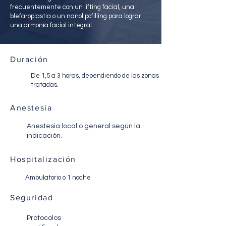
frecuentemente con un lifting facial, una
blefaroplastia o un nanolipofilling para lograr
una armonía facial integral.
Duración
De 1,5 a 3 horas, dependiendo de las zonas
tratadas.
Anestesia
Anestesia local o general según la
indicación.
Hospitalización
Ambulatorio o 1 noche
Seguridad
Protocolos