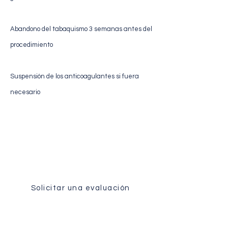
Abandono del tabaquismo 3 semanas antes del
procedimiento
Suspensión de los anticoagulantes si fuera
necesario
Evaluación médica
Reciba un análisis personalizado de su
caso por nuestro equipo quirúrgico.
Solicitar una evaluación