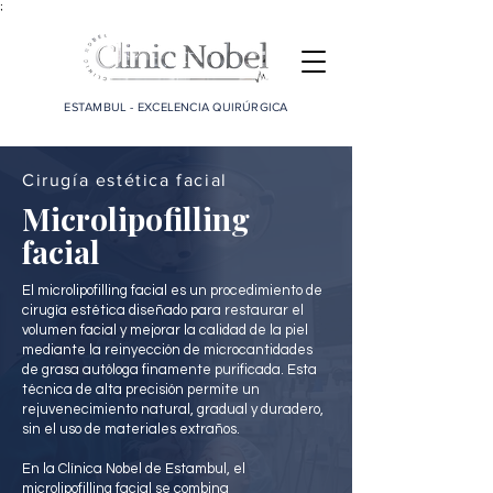
;
ESTAMBUL - EXCELENCIA QUIRÚRGICA
Cirugía estética facial
Microlipofilling
facial
El microlipofilling facial es un procedimiento de
cirugía estética diseñado para restaurar el
volumen facial y mejorar la calidad de la piel
mediante la reinyección de microcantidades
de grasa autóloga finamente purificada. Esta
técnica de alta precisión permite un
rejuvenecimiento natural, gradual y duradero,
sin el uso de materiales extraños.
En la Clínica Nobel de Estambul, el
microlipofilling facial se combina