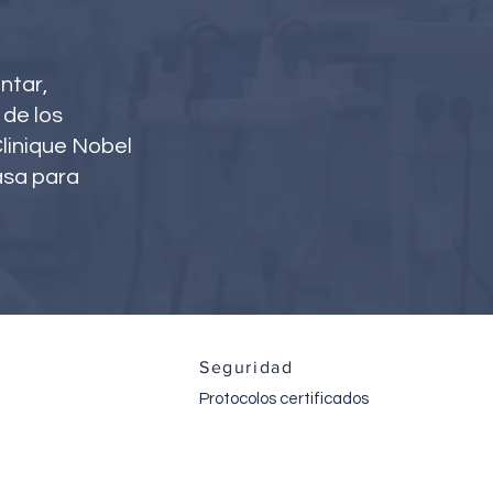
ntar,
 de los
Clinique Nobel
rasa para
n
Seguridad
Protocolos certificados