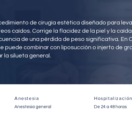
rocedimiento de cirugía estética diseñado para leva
os caídos. Corrige la flacidez de la piel y la caída
cuencia de una pérdida de peso significativa. En 
s se puede combinar con liposucción o injerto de g
 la silueta general.
Anestesia
Hospitalizació
Anestesia general
De 24 a 48 horas