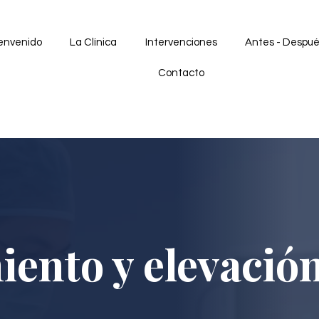
envenido
La Clínica
Intervenciones
Antes - Despu
Contacto
ento y elevació