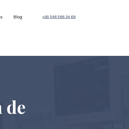
és
Blog
+90 546 586 34 69
n de