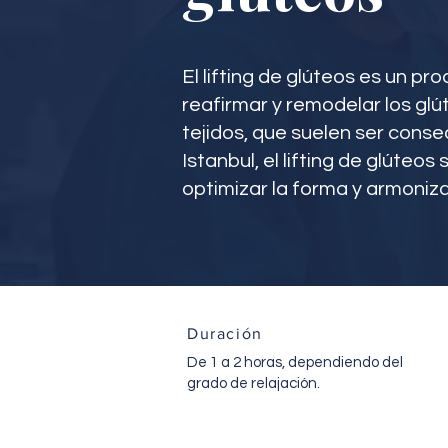
El lifting de glúteos es un p
reafirmar y remodelar los glúte
tejidos, que suelen ser conse
Istanbul, el lifting de glúteo
optimizar la forma y armonizar
Duración
De 1 a 2 horas, dependiendo del
grado de relajación.