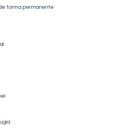
a de forma permanente
al
iel
rugía