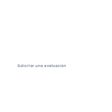
Evaluación médica
Reciba un análisis personalizado
de su caso por nuestro equipo
quirúrgico.
Solicitar una evaluación