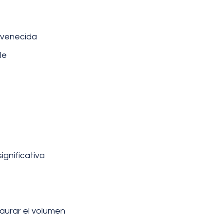
uvenecida
le
ignificativa
taurar el volumen