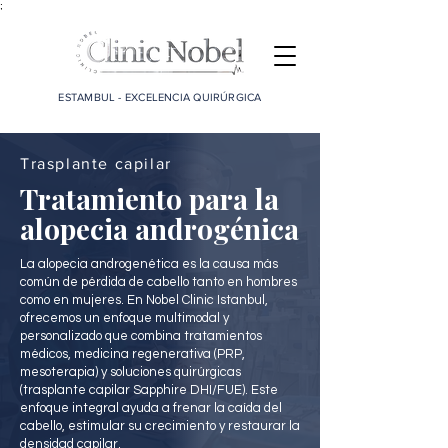
;
ESTAMBUL - EXCELENCIA QUIRÚRGICA
Trasplante capilar
Tratamiento para la
alopecia androgénica
La alopecia androgenética es la causa más
común de pérdida de cabello tanto en hombres
como en mujeres. En Nobel Clinic Istanbul,
ofrecemos un enfoque multimodal y
personalizado que combina tratamientos
médicos, medicina regenerativa (PRP,
mesoterapia) y soluciones quirúrgicas
(trasplante capilar Sapphire DHI/FUE). Este
enfoque integral ayuda a frenar la caída del
cabello, estimular su crecimiento y restaurar la
densidad capilar.