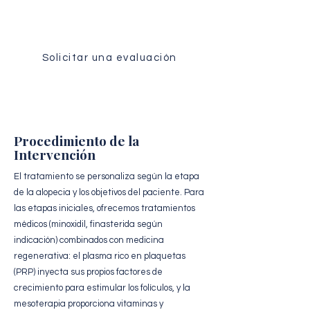
Reciba un análisis personalizado de su
caso por nuestro equipo quirúrgico.
Solicitar una evaluación
Procedimiento de la
Intervención
El tratamiento se personaliza según la etapa
de la alopecia y los objetivos del paciente. Para
las etapas iniciales, ofrecemos tratamientos
médicos (minoxidil, finasterida según
indicación) combinados con medicina
regenerativa: el plasma rico en plaquetas
(PRP) inyecta sus propios factores de
crecimiento para estimular los folículos, y la
mesoterapia proporciona vitaminas y