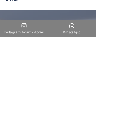
meses.
Resultados
esperados
Instagram Avant / Après
WhatsApp
La eficacia depende del tratamiento
elegido y del estadio de la alopecia. El PRP
puede aumentar la densidad entre un 20 y
un 30 % en las zonas con adelgazamiento
capilar. Los tratamientos médicos
estabilizan la caída del cabello en el 80 %
de los casos. El trasplante capilar ofrece un
resultado permanente con una
regeneración de injertos superior al 95 %.
La combinación de diferentes enfoques
proporciona los mejores resultados.