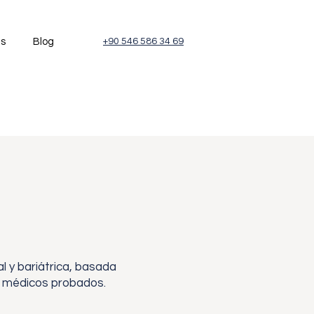
és
Blog
+90 546 586 34 69
l y bariátrica, basada
os médicos probados.