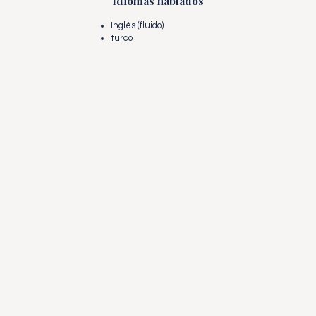
Idiomas hablados
Inglés (fluido)
turco