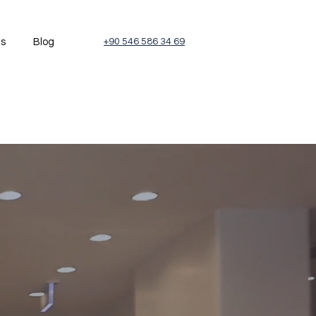
és
Blog
+90 546 586 34 69