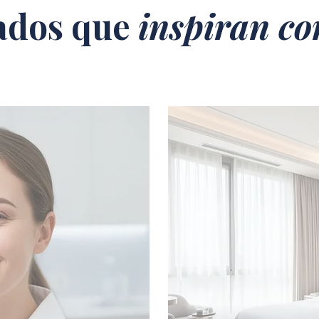
ados que
inspiran co