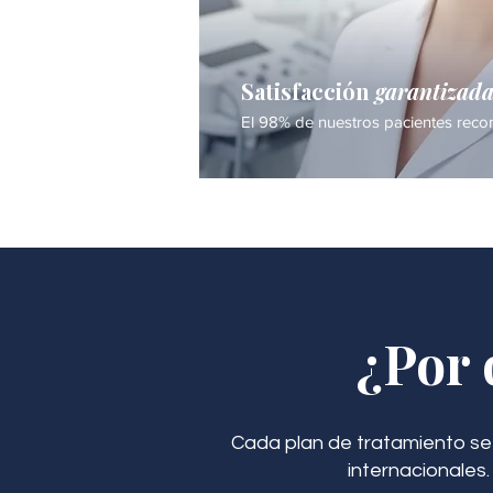
Satisfacción
garantizad
El 98% de nuestros pacientes recom
¿Por 
Cada plan de tratamiento se
internacionales