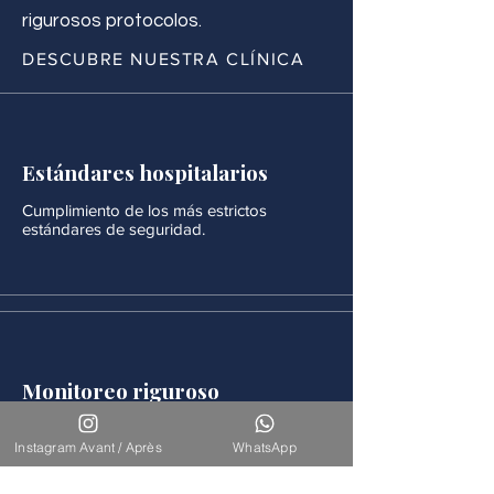
rigurosos protocolos.
DESCUBRE NUESTRA CLÍNICA
Estándares hospitalarios
Cumplimiento de los más estrictos
estándares de seguridad.
Monitoreo riguroso
Después de cada procedimiento se realiza
un seguimiento médico continuo.
Instagram Avant / Après
WhatsApp