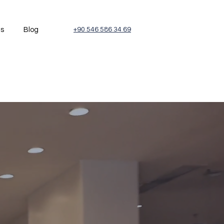
és
Blog
+90 546 586 34 69