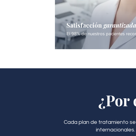
Satisfacción
garantizad
El 98% de nuestros pacientes recom
¿Por 
Cada plan de tratamiento se
internacionales