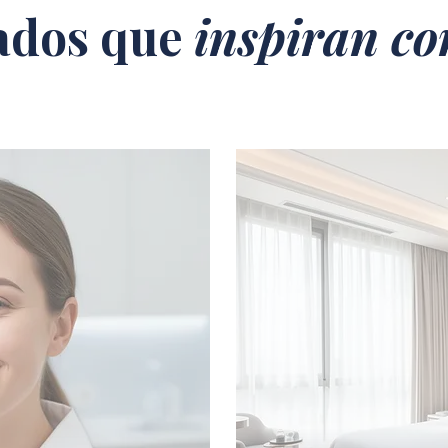
ados que
inspiran co