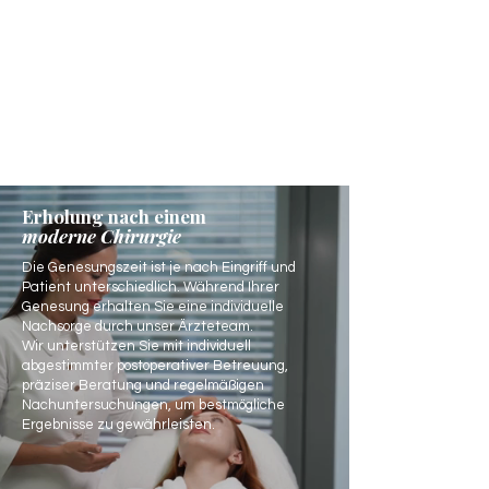
Erholung nach einem
moderne Chirurgie
Die Genesungszeit ist je nach Eingriff und
Patient unterschiedlich. Während Ihrer
Genesung erhalten Sie eine individuelle
Nachsorge durch unser Ärzteteam.
Wir unterstützen Sie mit individuell
abgestimmter postoperativer Betreuung,
präziser Beratung und regelmäßigen
Nachuntersuchungen, um bestmögliche
Ergebnisse zu gewährleisten.