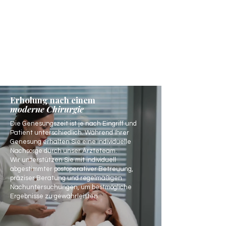
Erholung nach einem
moderne Chirurgie
Die Genesungszeit ist je nach Eingriff und
Patient unterschiedlich. Während Ihrer
Genesung erhalten Sie eine individuelle
Nachsorge durch unser Ärzteteam.
Wir unterstützen Sie mit individuell
abgestimmter postoperativer Betreuung,
präziser Beratung und regelmäßigen
Nachuntersuchungen, um bestmögliche
Ergebnisse zu gewährleisten.