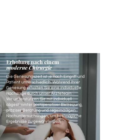
Erholung nach einem
moderne Chirurgie
Die Genesungszeit ist je nach Eingriff und
Patient unterschiedlich. Während Ihrer
Genesung erhalten Sie eine individuelle
Nachsorge durch unser Ärzteteam.
Wir unterstützen Sie mit individuell
abgestimmter postoperativer Betreuung,
präziser Beratung und regelmäßigen
Nachuntersuchungen, um bestmögliche
Ergebnisse zu gewährleisten.