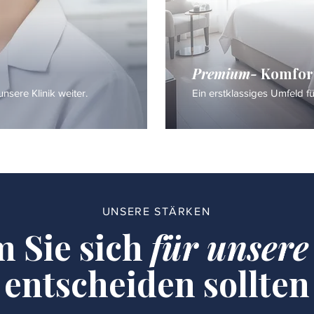
Premium-
Komfor
nsere Klinik weiter.
Ein erstklassiges Umfeld f
UNSERE STÄRKEN
 Sie sich
für unsere
entscheiden sollten