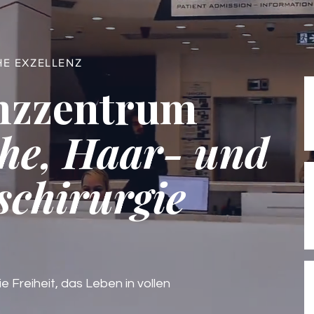
HE EXZELLENZ
nzzentrum
he, Haar- und
schirurgie
ie Freiheit, das Leben in vollen