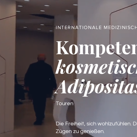
INTERNATIONALE MEDIZINISC
Kompete
kosmetisc
Adiposita
Touren
Die Freiheit, sich wohlzufühlen. D
Zügen zu genießen.