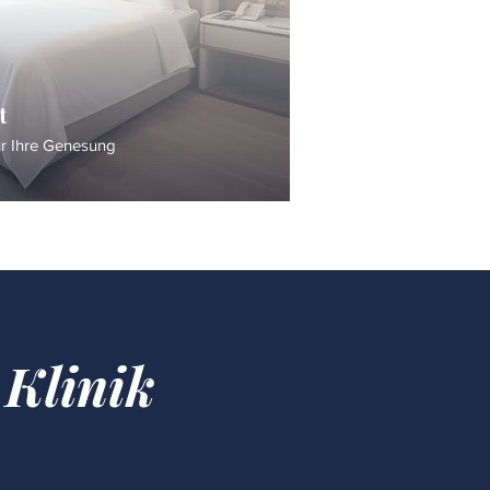
t
ür Ihre Genesung
 Klinik