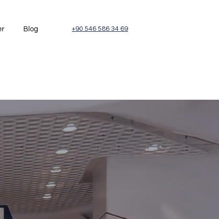
er
Blog
+90 546 586 34 69