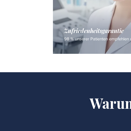
Zufriedenheitsgarantie
98 % unserer Patienten empfehlen u
Warum