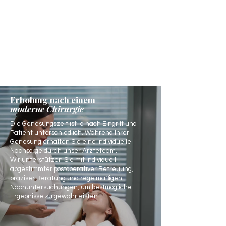
Erholung nach einem
moderne Chirurgie
Die Genesungszeit ist je nach Eingriff und
Patient unterschiedlich. Während Ihrer
Genesung erhalten Sie eine individuelle
Nachsorge durch unser Ärzteteam.
Wir unterstützen Sie mit individuell
abgestimmter postoperativer Betreuung,
präziser Beratung und regelmäßigen
Nachuntersuchungen, um bestmögliche
Ergebnisse zu gewährleisten.