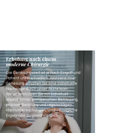
Erholung nach einem
moderne Chirurgie
Die Genesungszeit ist je nach Eingriff und
Patient unterschiedlich. Während Ihrer
Genesung erhalten Sie eine individuelle
Nachsorge durch unser Ärzteteam.
Wir unterstützen Sie mit individuell
abgestimmter postoperativer Betreuung,
präziser Beratung und regelmäßigen
Nachuntersuchungen, um bestmögliche
Ergebnisse zu gewährleisten.