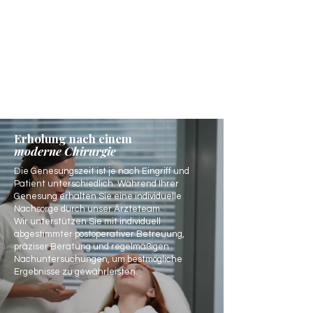
Erholung nach einem
moderne Chirurgie
Die Genesungszeit ist je nach Eingriff und
Patient unterschiedlich. Während Ihrer
Genesung erhalten Sie eine individuelle
Nachsorge durch unser Ärzteteam.
Wir unterstützen Sie mit individuell
abgestimmter postoperativer Betreuung,
präziser Beratung und regelmäßigen
Nachuntersuchungen, um bestmögliche
Ergebnisse zu gewährleisten.