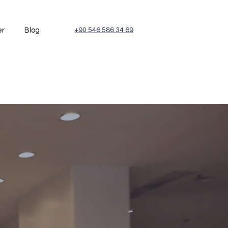
er
Blog
+90 546 586 34 69