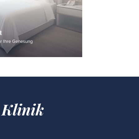
t
ür Ihre Genesung
 Klinik