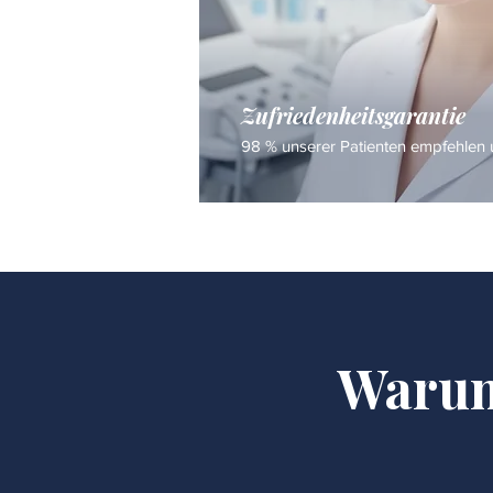
Zufriedenheitsgarantie
98 % unserer Patienten empfehlen u
Warum