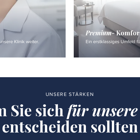
Premium-
Komfor
nsere Klinik weiter.
Ein erstklassiges Umfeld f
UNSERE STÄRKEN
 Sie sich
für unsere
entscheiden sollten