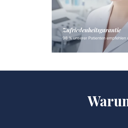
Zufriedenheitsgarantie
98 % unserer Patienten empfehlen u
Warum