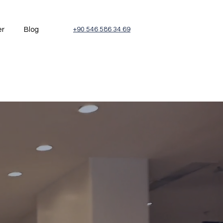
er
Blog
+90 546 586 34 69