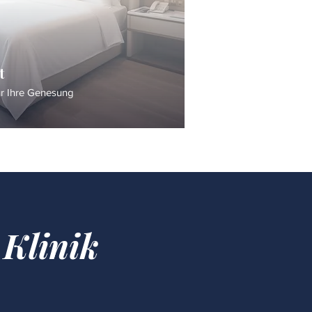
t
ür Ihre Genesung
 Klinik