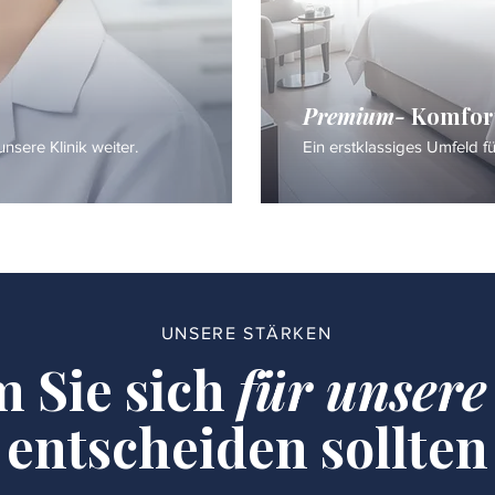
Premium-
Komfor
nsere Klinik weiter.
Ein erstklassiges Umfeld f
UNSERE STÄRKEN
 Sie sich
für unsere
entscheiden sollten