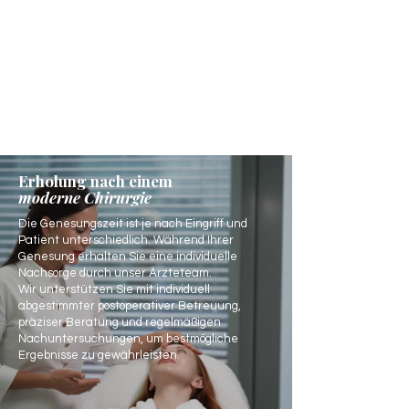
Erholung nach einem
moderne Chirurgie
Die Genesungszeit ist je nach Eingriff und
Patient unterschiedlich. Während Ihrer
Genesung erhalten Sie eine individuelle
Nachsorge durch unser Ärzteteam.
Wir unterstützen Sie mit individuell
abgestimmter postoperativer Betreuung,
präziser Beratung und regelmäßigen
Nachuntersuchungen, um bestmögliche
Ergebnisse zu gewährleisten.