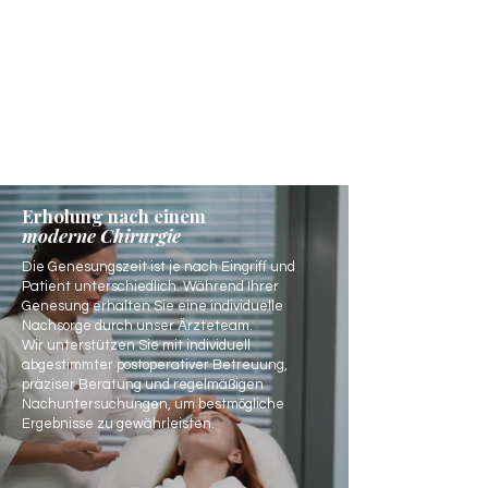
Erholung nach einem
moderne Chirurgie
Die Genesungszeit ist je nach Eingriff und
Patient unterschiedlich. Während Ihrer
Genesung erhalten Sie eine individuelle
Nachsorge durch unser Ärzteteam.
Wir unterstützen Sie mit individuell
abgestimmter postoperativer Betreuung,
präziser Beratung und regelmäßigen
Nachuntersuchungen, um bestmögliche
Ergebnisse zu gewährleisten.