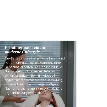
Erholung nach einem
moderne Chirurgie
Die Genesungszeit ist je nach Eingriff und
Patient unterschiedlich. Während Ihrer
Genesung erhalten Sie eine individuelle
Nachsorge durch unser Ärzteteam.
Wir unterstützen Sie mit individuell
abgestimmter postoperativer Betreuung,
präziser Beratung und regelmäßigen
Nachuntersuchungen, um bestmögliche
Ergebnisse zu gewährleisten.