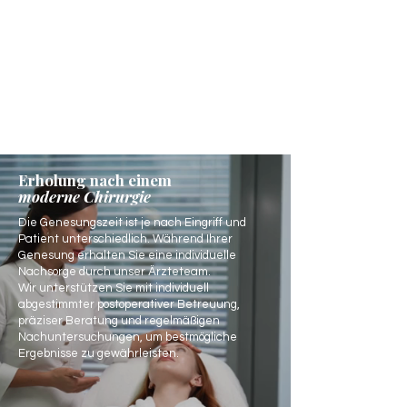
Erholung nach einem
moderne Chirurgie
Die Genesungszeit ist je nach Eingriff und
Patient unterschiedlich. Während Ihrer
Genesung erhalten Sie eine individuelle
Nachsorge durch unser Ärzteteam.
Wir unterstützen Sie mit individuell
abgestimmter postoperativer Betreuung,
präziser Beratung und regelmäßigen
Nachuntersuchungen, um bestmögliche
Ergebnisse zu gewährleisten.