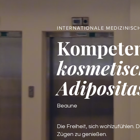
INTERNATIONALE MEDIZINISC
Kompete
kosmetisc
Adiposita
Beaune
Die Freiheit, sich wohlzufühlen. D
Zügen zu genießen.