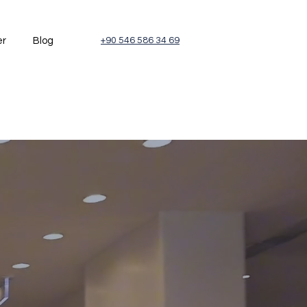
er
Blog
+90 546 586 34 69