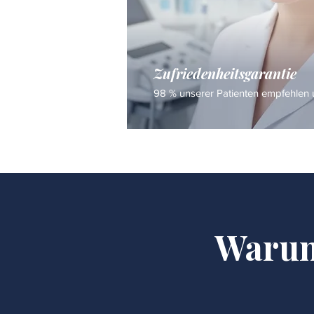
Zufriedenheitsgarantie
98 % unserer Patienten empfehlen u
Warum