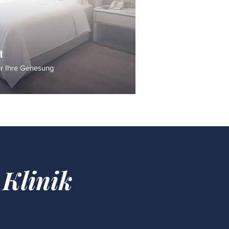
t
ür Ihre Genesung
 Klinik