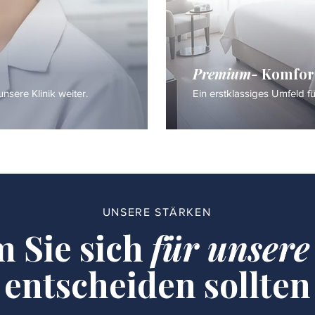
Premium-
Komfor
nsere Klinik weiter.
Ein erstklassiges Umfeld f
UNSERE STÄRKEN
 Sie sich
für unsere
entscheiden sollten