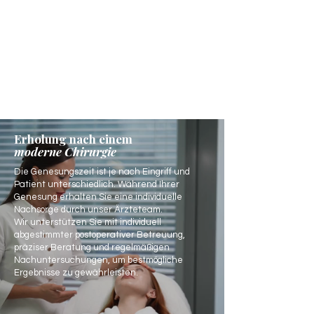
Erholung nach einem
moderne Chirurgie
Die Genesungszeit ist je nach Eingriff und
Patient unterschiedlich. Während Ihrer
Genesung erhalten Sie eine individuelle
Nachsorge durch unser Ärzteteam.
Wir unterstützen Sie mit individuell
abgestimmter postoperativer Betreuung,
präziser Beratung und regelmäßigen
Nachuntersuchungen, um bestmögliche
Ergebnisse zu gewährleisten.