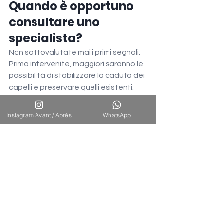
Quando è opportuno 
consultare uno 
specialista?
Non sottovalutate mai i primi segnali. 
Prima intervenite, maggiori saranno le 
possibilità di stabilizzare la caduta dei 
capelli e preservare quelli esistenti.
Dai primi segni di declino o 
miglioramento.
Instagram Avant / Après
WhatsApp
Per ottenere una diagnosi 
completa tramite tricoscopia.
Per evitare una progressione 
rapida e irreversibile.
Per beneficiare di un piano di 
trattamento personalizzato.