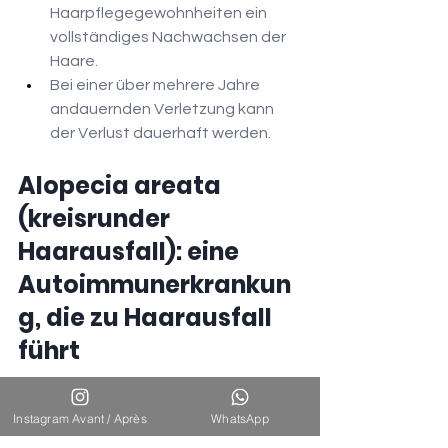
Haarpflegegewohnheiten ein 
vollständiges Nachwachsen der 
Haare.
Bei einer über mehrere Jahre 
andauernden Verletzung kann 
der Verlust dauerhaft werden.
Alopecia areata 
(kreisrunder 
Haarausfall): eine 
Autoimmunerkrankun
g, die zu Haarausfall 
führt
Diese Autoimmunerkrankung 
Instagram Avant / Après
WhatsApp
verursacht einen plötzlichen und 