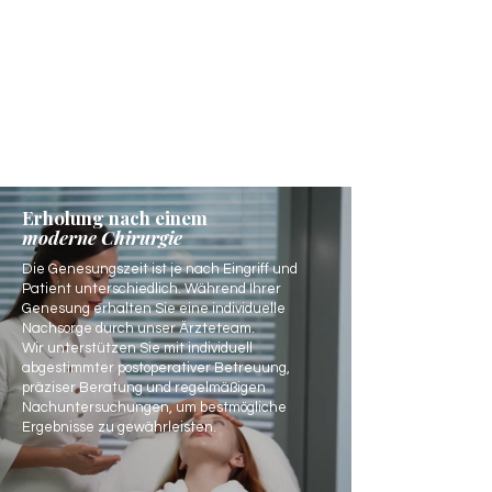
Erholung nach einem
moderne Chirurgie
Die Genesungszeit ist je nach Eingriff und
Patient unterschiedlich. Während Ihrer
Genesung erhalten Sie eine individuelle
Nachsorge durch unser Ärzteteam.
Wir unterstützen Sie mit individuell
abgestimmter postoperativer Betreuung,
präziser Beratung und regelmäßigen
Nachuntersuchungen, um bestmögliche
Ergebnisse zu gewährleisten.