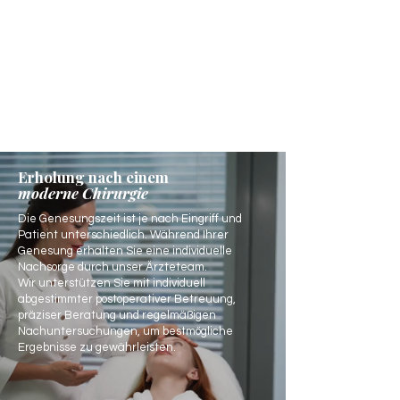
Erholung nach einem
moderne Chirurgie
Die Genesungszeit ist je nach Eingriff und
Patient unterschiedlich. Während Ihrer
Genesung erhalten Sie eine individuelle
Nachsorge durch unser Ärzteteam.
Wir unterstützen Sie mit individuell
abgestimmter postoperativer Betreuung,
präziser Beratung und regelmäßigen
Nachuntersuchungen, um bestmögliche
Ergebnisse zu gewährleisten.