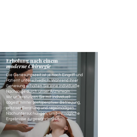
Erholung nach einem
moderne Chirurgie
Die Genesungszeit ist je nach Eingriff und
Patient unterschiedlich. Während Ihrer
Genesung erhalten Sie eine individuelle
Nachsorge durch unser Ärzteteam.
Wir unterstützen Sie mit individuell
abgestimmter postoperativer Betreuung,
präziser Beratung und regelmäßigen
Nachuntersuchungen, um bestmögliche
Ergebnisse zu gewährleisten.