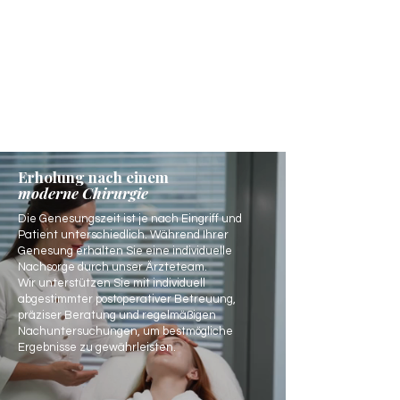
Erholung nach einem
moderne Chirurgie
Die Genesungszeit ist je nach Eingriff und
Patient unterschiedlich. Während Ihrer
Genesung erhalten Sie eine individuelle
Nachsorge durch unser Ärzteteam.
Wir unterstützen Sie mit individuell
abgestimmter postoperativer Betreuung,
präziser Beratung und regelmäßigen
Nachuntersuchungen, um bestmögliche
Ergebnisse zu gewährleisten.