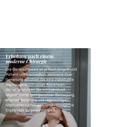
Erholung nach einem
moderne Chirurgie
Die Genesungszeit ist je nach Eingriff und
Patient unterschiedlich. Während Ihrer
Genesung erhalten Sie eine individuelle
Nachsorge durch unser Ärzteteam.
Wir unterstützen Sie mit individuell
abgestimmter postoperativer Betreuung,
präziser Beratung und regelmäßigen
Nachuntersuchungen, um bestmögliche
Ergebnisse zu gewährleisten.