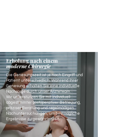
Erholung nach einem
moderne Chirurgie
Die Genesungszeit ist je nach Eingriff und
Patient unterschiedlich. Während Ihrer
Genesung erhalten Sie eine individuelle
Nachsorge durch unser Ärzteteam.
Wir unterstützen Sie mit individuell
abgestimmter postoperativer Betreuung,
präziser Beratung und regelmäßigen
Nachuntersuchungen, um bestmögliche
Ergebnisse zu gewährleisten.