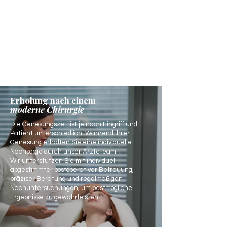
Erholung nach einem
moderne Chirurgie
Die Genesungszeit ist je nach Eingriff und
Patient unterschiedlich. Während Ihrer
Genesung erhalten Sie eine individuelle
Nachsorge durch unser Ärzteteam.
Wir unterstützen Sie mit individuell
abgestimmter postoperativer Betreuung,
präziser Beratung und regelmäßigen
Nachuntersuchungen, um bestmögliche
Ergebnisse zu gewährleisten.