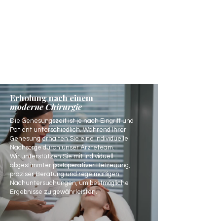
Erholung nach einem
moderne Chirurgie
Die Genesungszeit ist je nach Eingriff und
Patient unterschiedlich. Während Ihrer
Genesung erhalten Sie eine individuelle
Nachsorge durch unser Ärzteteam.
Wir unterstützen Sie mit individuell
abgestimmter postoperativer Betreuung,
präziser Beratung und regelmäßigen
Nachuntersuchungen, um bestmögliche
Ergebnisse zu gewährleisten.