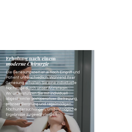
Erholung nach einem
moderne Chirurgie
Die Genesungszeit ist je nach Eingriff und
Patient unterschiedlich. Während Ihrer
Genesung erhalten Sie eine individuelle
Nachsorge durch unser Ärzteteam.
Wir unterstützen Sie mit individuell
abgestimmter postoperativer Betreuung,
präziser Beratung und regelmäßigen
Nachuntersuchungen, um bestmögliche
Ergebnisse zu gewährleisten.