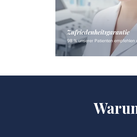
Zufriedenheitsgarantie
98 % unserer Patienten empfehlen u
Warum