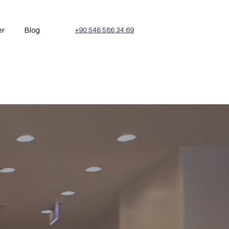
er
Blog
+90 546 586 34 69