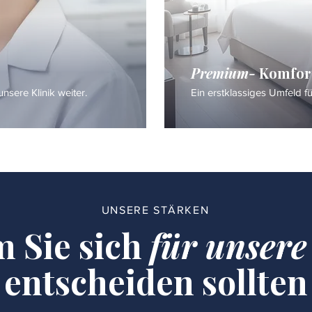
Premium-
Komfor
nsere Klinik weiter.
Ein erstklassiges Umfeld f
UNSERE STÄRKEN
 Sie sich
für unsere
entscheiden sollten