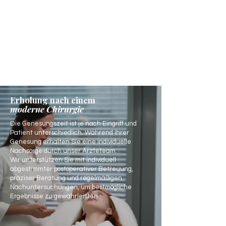
Erholung nach einem
moderne Chirurgie
Die Genesungszeit ist je nach Eingriff und
Patient unterschiedlich. Während Ihrer
Genesung erhalten Sie eine individuelle
Nachsorge durch unser Ärzteteam.
Wir unterstützen Sie mit individuell
abgestimmter postoperativer Betreuung,
präziser Beratung und regelmäßigen
Nachuntersuchungen, um bestmögliche
Ergebnisse zu gewährleisten.