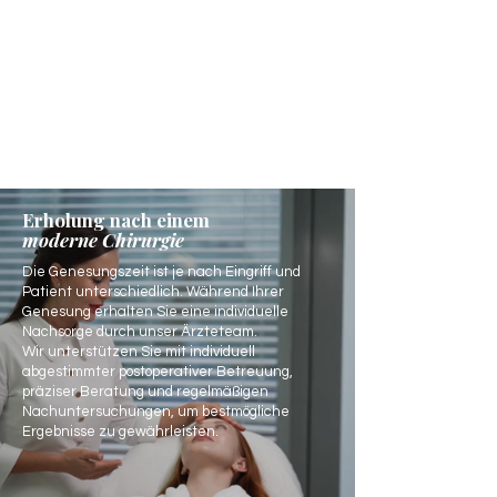
Erholung nach einem
moderne Chirurgie
Die Genesungszeit ist je nach Eingriff und
Patient unterschiedlich. Während Ihrer
Genesung erhalten Sie eine individuelle
Nachsorge durch unser Ärzteteam.
Wir unterstützen Sie mit individuell
abgestimmter postoperativer Betreuung,
präziser Beratung und regelmäßigen
Nachuntersuchungen, um bestmögliche
Ergebnisse zu gewährleisten.