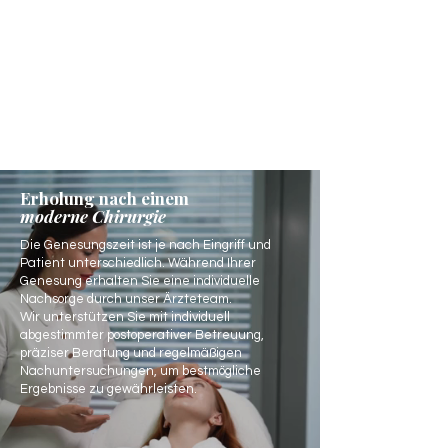
Erholung nach einem
moderne Chirurgie
Die Genesungszeit ist je nach Eingriff und
Patient unterschiedlich. Während Ihrer
Genesung erhalten Sie eine individuelle
Nachsorge durch unser Ärzteteam.
Wir unterstützen Sie mit individuell
abgestimmter postoperativer Betreuung,
präziser Beratung und regelmäßigen
Nachuntersuchungen, um bestmögliche
Ergebnisse zu gewährleisten.