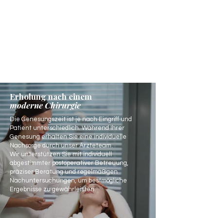
Erholung nach einem
moderne Chirurgie
Die Genesungszeit ist je nach Eingriff und
Patient unterschiedlich. Während Ihrer
Genesung erhalten Sie eine individuelle
Nachsorge durch unser Ärzteteam.
Wir unterstützen Sie mit individuell
abgestimmter postoperativer Betreuung,
präziser Beratung und regelmäßigen
Nachuntersuchungen, um bestmögliche
Ergebnisse zu gewährleisten.