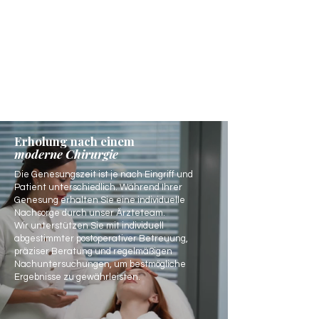
Erholung nach einem
moderne Chirurgie
Die Genesungszeit ist je nach Eingriff und
Patient unterschiedlich. Während Ihrer
Genesung erhalten Sie eine individuelle
Nachsorge durch unser Ärzteteam.
Wir unterstützen Sie mit individuell
abgestimmter postoperativer Betreuung,
präziser Beratung und regelmäßigen
Nachuntersuchungen, um bestmögliche
Ergebnisse zu gewährleisten.