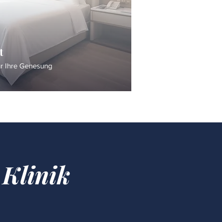
t
ür Ihre Genesung
 Klinik