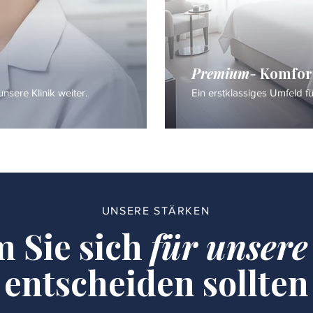
Premium-
Komfor
nsere Klinik weiter.
Ein erstklassiges Umfeld f
UNSERE STÄRKEN
 Sie sich
für unsere
entscheiden sollten