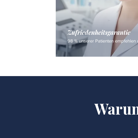
Zufriedenheitsgarantie
98 % unserer Patienten empfehlen u
Warum