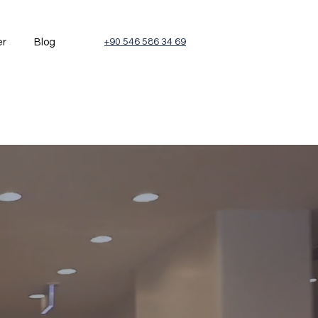
er
Blog
+90 546 586 34 69