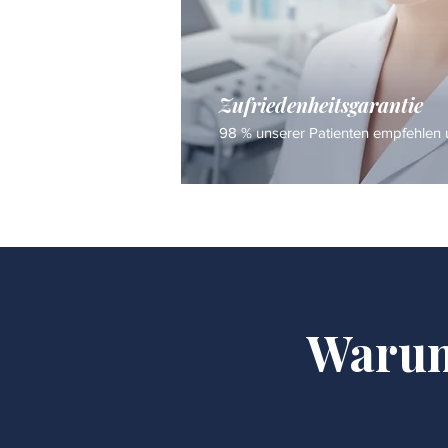
Zufriedenheitsgarantie
98 % unserer Patienten empfehlen u
Warum