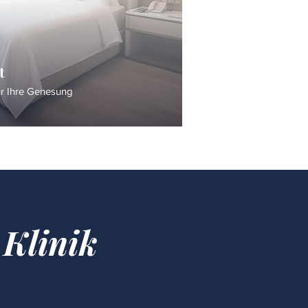
t
ür Ihre Genesung
 Klinik