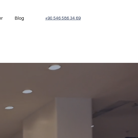
er
Blog
+90 546 586 34 69