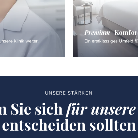
Premium-
Komfor
nsere Klinik weiter.
Ein erstklassiges Umfeld f
UNSERE STÄRKEN
 Sie sich
für unsere
entscheiden sollten