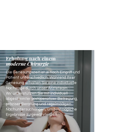
Erholung nach einem
moderne Chirurgie
Die Genesungszeit ist je nach Eingriff und
Patient unterschiedlich. Während Ihrer
Genesung erhalten Sie eine individuelle
Nachsorge durch unser Ärzteteam.
Wir unterstützen Sie mit individuell
abgestimmter postoperativer Betreuung,
präziser Beratung und regelmäßigen
Nachuntersuchungen, um bestmögliche
Ergebnisse zu gewährleisten.