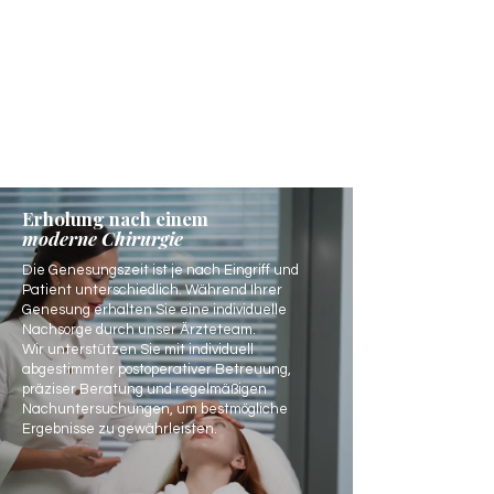
Erholung nach einem
moderne Chirurgie
Die Genesungszeit ist je nach Eingriff und
Patient unterschiedlich. Während Ihrer
Genesung erhalten Sie eine individuelle
Nachsorge durch unser Ärzteteam.
Wir unterstützen Sie mit individuell
abgestimmter postoperativer Betreuung,
präziser Beratung und regelmäßigen
Nachuntersuchungen, um bestmögliche
Ergebnisse zu gewährleisten.