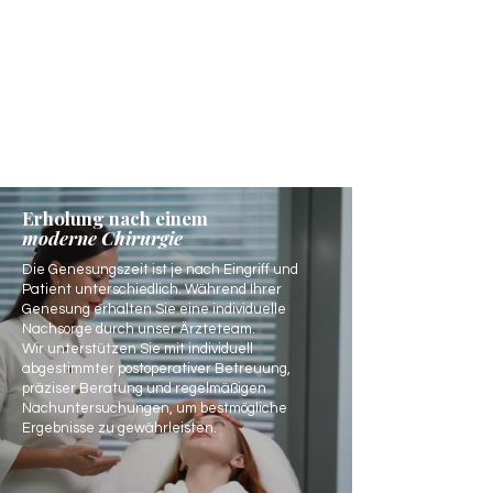
Erholung nach einem
moderne Chirurgie
Die Genesungszeit ist je nach Eingriff und
Patient unterschiedlich. Während Ihrer
Genesung erhalten Sie eine individuelle
Nachsorge durch unser Ärzteteam.
Wir unterstützen Sie mit individuell
abgestimmter postoperativer Betreuung,
präziser Beratung und regelmäßigen
Nachuntersuchungen, um bestmögliche
Ergebnisse zu gewährleisten.