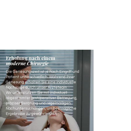
Erholung nach einem
moderne Chirurgie
Die Genesungszeit ist je nach Eingriff und
Patient unterschiedlich. Während Ihrer
Genesung erhalten Sie eine individuelle
Nachsorge durch unser Ärzteteam.
Wir unterstützen Sie mit individuell
abgestimmter postoperativer Betreuung,
präziser Beratung und regelmäßigen
Nachuntersuchungen, um bestmögliche
Ergebnisse zu gewährleisten.