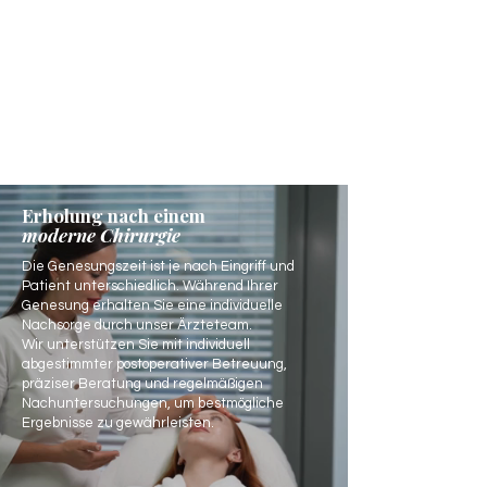
Erholung nach einem
moderne Chirurgie
Die Genesungszeit ist je nach Eingriff und
Patient unterschiedlich. Während Ihrer
Genesung erhalten Sie eine individuelle
Nachsorge durch unser Ärzteteam.
Wir unterstützen Sie mit individuell
abgestimmter postoperativer Betreuung,
präziser Beratung und regelmäßigen
Nachuntersuchungen, um bestmögliche
Ergebnisse zu gewährleisten.