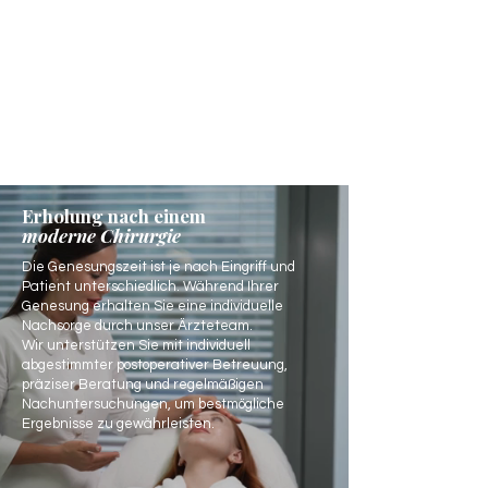
Erholung nach einem
moderne Chirurgie
Die Genesungszeit ist je nach Eingriff und
Patient unterschiedlich. Während Ihrer
Genesung erhalten Sie eine individuelle
Nachsorge durch unser Ärzteteam.
Wir unterstützen Sie mit individuell
abgestimmter postoperativer Betreuung,
präziser Beratung und regelmäßigen
Nachuntersuchungen, um bestmögliche
Ergebnisse zu gewährleisten.