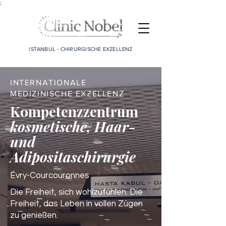
;
ISTANBUL - CHIRURGISCHE EXZELLENZ
INTERNATIONALE
MEDIZINISCHE EXZELLENZ
Kompetenzzentrum
kosmetische, Haar-
und
Adipositaschirurgie
Évry-Courcouronnes
Die Freiheit, sich wohlzufühlen. Die
Freiheit, das Leben in vollen Zügen
zu genießen.