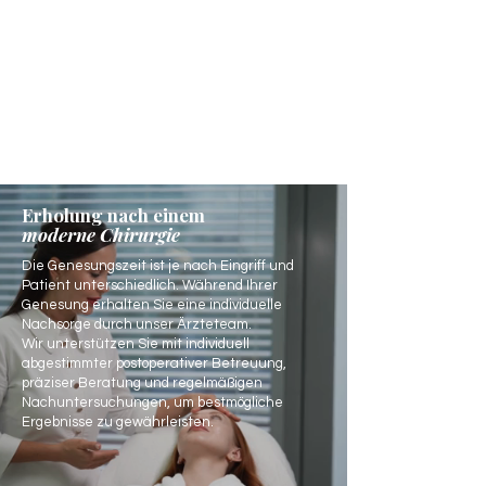
Erholung nach einem
moderne Chirurgie
Die Genesungszeit ist je nach Eingriff und
Patient unterschiedlich. Während Ihrer
Genesung erhalten Sie eine individuelle
Nachsorge durch unser Ärzteteam.
Wir unterstützen Sie mit individuell
abgestimmter postoperativer Betreuung,
präziser Beratung und regelmäßigen
Nachuntersuchungen, um bestmögliche
Ergebnisse zu gewährleisten.